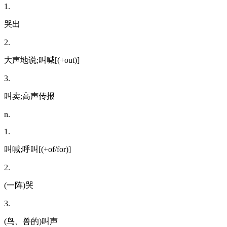
1.
哭出
2.
大声地说;叫喊[(+out)]
3.
叫卖;高声传报
n.
1.
叫喊;呼叫[(+of/for)]
2.
(一阵)哭
3.
(鸟、兽的)叫声