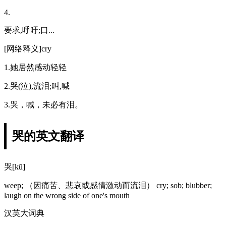
4.
要求,呼吁;口...
[网络释义]cry
1.她居然感动轻轻
2.哭(泣),流泪;叫,喊
3.哭，喊，未必有泪。
哭的英文翻译
哭[kū]
weep; （因痛苦、悲哀或感情激动而流泪） cry; sob; blubber;
laugh on the wrong side of one's mouth
汉英大词典