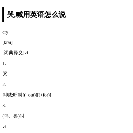
哭,喊用英语怎么说
cry
[kraɪ]
[词典释义]vi.
1.
哭
2.
叫喊;呼叫[(+out)][(+for)]
3.
(鸟、兽)叫
vt.