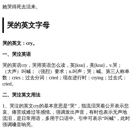
她哭得死去活来。
哭的英文字母
哭的英文：cry。
一、哭泣英语
哭的英语cry，哭用英语怎么读，英[kraɪ]，美[kraɪ]，v.哭；
（大声）叫喊；（强烈）要求；n.叫声；哭；喊。第三人称单
数：cries；过去分词：cried；现在进行时：crying；过去式：
cried。
二、哭泣英文用法
1、哭泣的英文cry的基本意思是“哭”，指流泪哭着公开表示悲
哀、痛苦或难过等感情,，强调发出声音，有时也表示无声地
流泪，是日常用语，多用于口语中。引申可表示“叫喊”，此时
强调嗓音响亮。