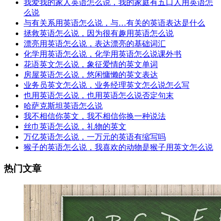
我爱我的家人英语怎么说，我的家庭有五口人用英语怎
么说
与有关系用英语怎么说，与…有关的英语表达是什么
拯救英语怎么说，因为很有趣用英语怎么说
漂亮用英语怎么说，表达漂亮的基础词汇
化学用英语怎么说，化学用英语怎么说课外书
花语英文怎么说，象征爱情的英文单词
房屋英语怎么说，悠闲慵懒的英文表达
业务员英文怎么说，业务经理英文怎么说怎么写
也用英语怎么说，也用英语怎么说否定句末
哈萨克斯坦英语怎么说
我不相信你英文，我不相信你换一种说法
丝巾英语怎么说，礼物的英文
万亿英语怎么说，一万元的英语有缩写吗
猴子的英语怎么说，我喜欢的动物是猴子用英文怎么说
热门文章