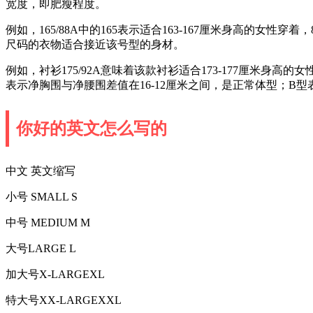
宽度，即肥瘦程度。
例如，165/88A中的165表示适合163-167厘米身高
尺码的衣物适合接近该号型的身材。
例如，衬衫175/92A意味着该款衬衫适合173-177厘米身高
表示净胸围与净腰围差值在16-12厘米之间，是正常体型；B型
你好的英文怎么写的
中文 英文缩写
小号 SMALL S
中号 MEDIUM M
大号LARGE L
加大号X-LARGEXL
特大号XX-LARGEXXL