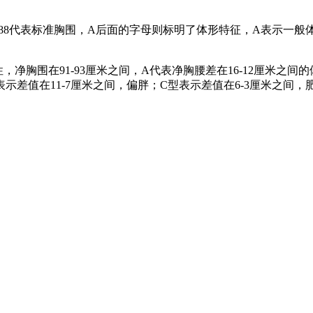
的女性穿着，88代表标准胸围，A后面的字母则标明了体形特征，A表
的女性，净胸围在91-93厘米之间，A代表净胸腰差在16-12厘
表示差值在11-7厘米之间，偏胖；C型表示差值在6-3厘米之间