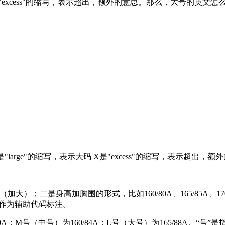
大码 X是"excess"的缩写，表示超出，额外的意思。那么，大号的英
L是"large"的缩写，表示大码 X是"excess"的缩写，表示超出，
大）；二是身高加胸围的形式，比如160/80A、165/85A、
能作为辅助代码标注。
0A；M号（中号）为160/84A；L号（大号）为165/88A。“