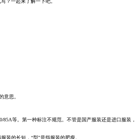
文怎么写？一起来了解一下吧。
额外的意思。
170/85A等。第一种标注不规范。不管是国产服装还是进口服装，
号”是指服装的长短，“型”是指服装的肥瘦。