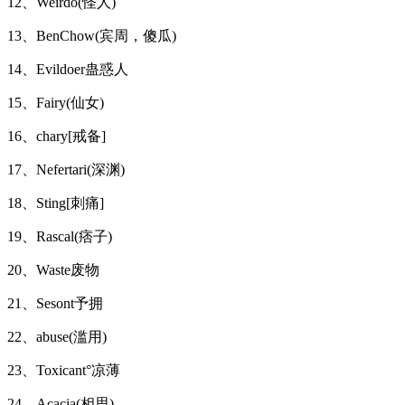
12、Weirdo(怪人)
13、BenChow(宾周，傻瓜)
14、Evildoer蛊惑人
15、Fairy(仙女)
16、chary[戒备]
17、Nefertari(深渊)
18、Sting[刺痛]
19、Rascal(痞子)
20、Waste废物
21、Sesont予拥
22、abuse(滥用)
23、Toxicant°凉薄
24、Acacia(相思)