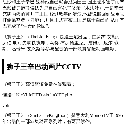
法沙和王子辛巴,这样他自己就会成为国王.国王被杀害了而辛
巴却被刀疤欺骗认为是自己害死了父亲（木法沙）,于是辛巴
充满内疚的离开了王国.经过数年的流浪,他被说服回到故乡去
打倒篡夺者（刀疤）,并且正式宣布王国是属于自己的,从而辛
巴完成了“生命的轮回”.
《狮子王》（TheLionKing）是迪士尼出品，由罗杰·艾勒斯、
罗伯·明可夫联袂执导，马修·布罗德里克、詹姆斯·厄尔·琼
斯、杰瑞米·艾恩斯等参与配音的一部歌舞冒险动画电影。
狮子王辛巴动画片CCTV
《狮子王》高清资源免费在线观看；
链接: 1NjcYhIcDETn4buhnYEDphA
vbhi
《狮子王》（SimbaTheKingLion）是意大利MondoTV于1995
年出品的一部52集动画系列片，有两部续作。