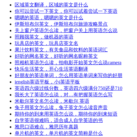
区域英文翻译，区域的英文是什么
你可以尝试一下英文，你可以试着尝试一下英语
嗯嗯的英语，嗯嗯的英文是什么
伊斯坦布尔英文，伊斯坦布尔旅游攻略景点
关上窗户英语怎么读，把窗户关上用英语怎么说
照顾我英文，做机器的英语
玩具店的英文，玩具店英文名
果汁饮料英文，有关食品和饮料的英语词汇
好听的网名英文，好听的网名昵称英文
照相机英语怎么读，拍电影开始英文怎么说camera
快乐生活英文，开心生活英语翻译
好朋友的英语单词，怎么用英语单词来写你的好朋
ienglish英语平板，小i英语平板
英语四六级过线分数，英语四六级满分750还是710
我长大了英语怎么说，对…有把握英语怎么写
米歇尔英文名怎么读，米歇尔 英语
兔子用英文怎么读，兔子英文怎么读音声音
期待你的到来用英语怎么说，期待你的到来短语
自学英语很难吗，适合成人自学英语的书
雅思口语难点，雅思历年真题
单片机的英文，单片机的英文简称是什么