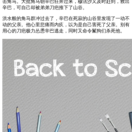
击角马。大批角马朝辛巴狂奔过来，穆法沙又及时赶到，救出
辛巴，可自己却被弟弟刀疤推下了山谷。
洪水般的角马群冲过去了，辛巴在死寂的山谷里发现了一动不
动的父亲。他心里悲痛而内疚，以为是自己害死了父亲。别有
用心的刀疤极力怂恿辛巴逃走，同时又命令鬣狗们杀死他。