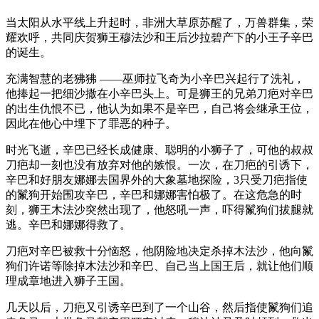
当太阳从水平线上升起时，非洲大草原苏醒了，万兽群集，荣
耀欢呼，共同庆贺狮王穆法沙和王后沙拉碧产下的小王子辛巴
的诞生。
充满智慧的老狒狒 ——巫师拉飞奇为小辛巴兴起行了洗礼，
他捧起一把细沙撒在小辛巴头上。可是狮王的兄弟刀疤对辛巴
的出生仇恨不已，他认为如果不是辛巴，自己将会继承王位，
因此在他心中埋下了罪恶的种子。
时光飞逝，辛巴已经长成健康、聪明的小狮子了，可他的叔叔
刀疤却一刻也没有放弃对他的嫉恨。一次，在刀疤的引诱下，
辛巴和好朋友娜娜去国界外的大象墓地探险，3只受刀疤指使
的鬣狗开始围攻辛巴，辛巴和娜娜害怕极了。在这危急的时
刻，狮王木法沙突然出现了，他怒吼一声，吓得鬣狗们拔腿就
逃。辛巴和娜娜得救了。
刀疤对辛巴被救十分恼怒，他阴险地决定杀掉木法沙，他向鬣
狗们许诺等除掉木法沙和辛巴、自己当上国王后，就让他们顺
理成章地进入狮子王国。
几天以后，刀疤又引诱辛巴到了一个山谷，然后指使鬣狗们追