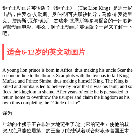
狮子王动画片英语版？《狮子王》（The Lion King）是迪士尼
出品，由罗杰·艾勒斯、罗伯·明可夫联袂执导，马修·布罗德里
克、詹姆斯·厄尔·琼斯、杰瑞米·艾恩斯等参与配音的一部歌舞
冒险动画电影。那么，狮子王动画片英语版？一起来了解一下
吧。
适合6-12岁的英文动画片
A young lion prince is born in Africa, thus making his uncle Scar the
second in line to the throne. Scar plots with the hyenas to kill King
Mufasa and Prince Simba, thus making himself King. The King is
killed and Simba is led to believe by Scar that it was his fault, and so
flees the kingdom in shame. After years of exile he is persuaded to
return home to overthrow the usurper and claim the kingdom as his
own thus completing the "Circle of Life".
译为
年幼的小狮子王在非洲大地诞生了,这（它的诞生）使他的叔
叔刀疤只能位居第二的王座.刀疤密谋着联合豺狼杀害国王木