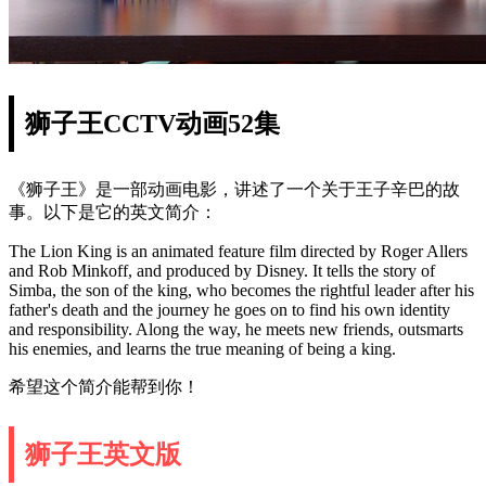
狮子王CCTV动画52集
《狮子王》是一部动画电影，讲述了一个关于王子辛巴的故
事。以下是它的英文简介：
The Lion King is an animated feature film directed by Roger Allers
and Rob Minkoff, and produced by Disney. It tells the story of
Simba, the son of the king, who becomes the rightful leader after his
father's death and the journey he goes on to find his own identity
and responsibility. Along the way, he meets new friends, outsmarts
his enemies, and learns the true meaning of being a king.
希望这个简介能帮到你！
狮子王英文版