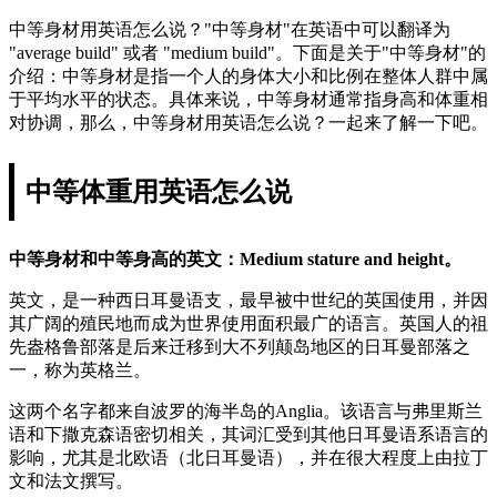
中等身材用英语怎么说？"中等身材"在英语中可以翻译为
"average build" 或者 "medium build"。下面是关于"中等身材"的
介绍：中等身材是指一个人的身体大小和比例在整体人群中属
于平均水平的状态。具体来说，中等身材通常指身高和体重相
对协调，那么，中等身材用英语怎么说？一起来了解一下吧。
中等体重用英语怎么说
中等身材和中等身高的英文：Medium stature and height。
英文，是一种西日耳曼语支，最早被中世纪的英国使用，并因
其广阔的殖民地而成为世界使用面积最广的语言。英国人的祖
先盎格鲁部落是后来迁移到大不列颠岛地区的日耳曼部落之
一，称为英格兰。
这两个名字都来自波罗的海半岛的Anglia。该语言与弗里斯兰
语和下撒克森语密切相关，其词汇受到其他日耳曼语系语言的
影响，尤其是北欧语（北日耳曼语），并在很大程度上由拉丁
文和法文撰写。