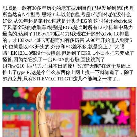
思域是一款有30多年历史的老车型,到目前已经发展到第8代,理
所当然有N个型号,思域91年以前的型号是1代到3代的,没什么
好说,从91年起是第4代,也就是开头为EG的,这时候开始civic成
了风靡全球的改装车!特别是EG6,是当时所有1.6小排量中马力
最高的,达到了118kw/170匹马力!我现在开的8代civic 1.8排量
的，才103kw/140匹,可想而知有多厉害.从96年开始进入到第5
代,也就是以EK开头的,外形和EG差不多,就是换上了"大眼
睛",EK123...8都没什么特别,但是到了EK9....小日本把它变成了
怪兽,因为给它换了一台K20A的心脏,直接跳到了
147kw/210+匹马力,而且本田的原厂改装"无限"在这个基础上
推出了type R,这是个什么东西你上网上搜一下就知道了，除了
超跑之外,只有STI,EVO,GTR,GTI这几个能与之一拼了.