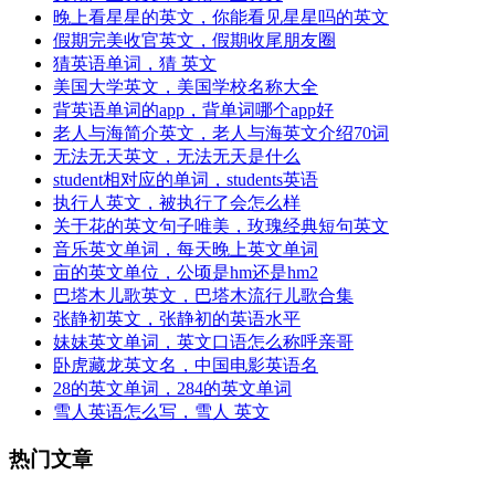
晚上看星星的英文，你能看见星星吗的英文
假期完美收官英文，假期收尾朋友圈
猜英语单词，猜 英文
美国大学英文，美国学校名称大全
背英语单词的app，背单词哪个app好
老人与海简介英文，老人与海英文介绍70词
无法无天英文，无法无天是什么
student相对应的单词，students英语
执行人英文，被执行了会怎么样
关于花的英文句子唯美，玫瑰经典短句英文
音乐英文单词，每天晚上英文单词
亩的英文单位，公顷是hm还是hm2
巴塔木儿歌英文，巴塔木流行儿歌合集
张静初英文，张静初的英语水平
妹妹英文单词，英文口语怎么称呼亲哥
卧虎藏龙英文名，中国电影英语名
28的英文单词，284的英文单词
雪人英语怎么写，雪人 英文
热门文章