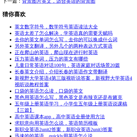
下一篇：
背景图片英文，适合英语的背景图
猜你喜欢
英文数字符号，数学符号英语读法大全
英语太差了怎么解决，学英语真的需要天赋吗
去你的英文单词怎么写，去你的可以换成什么词
另外英文翻译，另外几个的两种表达方式英语
正在爬山的英语，爬山现在进行时英语
压力英语单词，压力的英文有哪些
儿童日常英语对话100句，英语家庭对话场景20篇
长春英文介绍，介绍长春的英语作文带翻译
新视野大学英语4第三版视听说答案，新视野大学英语4
视听说教程答案
口袋的英语怎么读，口袋的英文
黑色用英语怎么写，黑色英文是布辣克还是布籁克
五年级上册英语学习，小学生五年级上册英语说课稿
【三篇】
高中英语课本app，高中英语全册使用方法
求职意向用英语怎么说，英语简历模板
新职业英语2unit2答案，新职业英语2unit3答案
迅速的的英语，quickly用英语怎么说