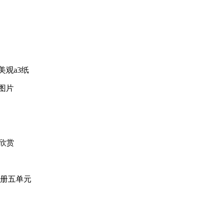
美观a3纸
图片
欣赏
下册五单元