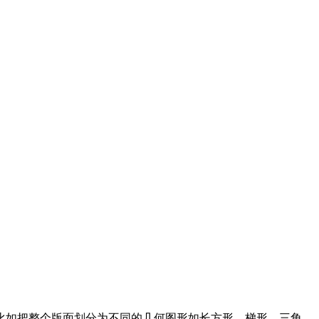
比如把整个版面划分为不同的几何图形如长方形、梯形、三角