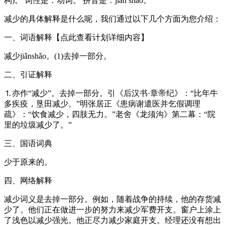
构)。 词性是：动词。 拼音是：jiǎn shǎo。
减少的具体解释是什么呢，我们通过以下几个方面为您介绍：
一、词语解释【点此查看计划详细内容】
减少jiǎnshǎo。(1)去掉一部分。
二、引证解释
⒈亦作“减少”。去掉一部分。引《后汉书·章帝纪》：“比年牛
多疾疫，垦田减少。”明张居正《患病谢遣医并乞假调理
疏》：“饮食减少，四肢无力。”老舍《龙须沟》第二幕：“院
里的垃圾减少了。”
三、国语词典
少于原来的。
四、网络解释
减少词义是去掉一部分。例如，随着战争的持续，他的存货减
少了。他们正在做进一步的努力来减少军费开支。窗户上涂上
了浅色以减少强光。他正尽力减少家庭开支。经理还没有想出