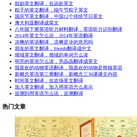
鼓励英文翻译，在远处英文
粽子的英文翻译，端午节粽子英文
国庆节英文翻译，中国12个传统节日英文
澳大利亚翻译成英文
八年级下册英语听力材料翻译，英语听力识别翻译
2014年英文怎么说，2014年英语翻译
凉爽的英语翻译，凉爽是冷的意思吗
朋友的英文翻译，friends翻译成中文
领域英文翻译，领域的单词怎么读
明亮的英语怎么读，亮晶晶翻译成英文
我喜欢的动物英语翻译，我喜欢的动物是熊猫英语
新概念英语第三册翻译，新概念三36课课文内容
时间英文翻译，在农场英文翻译
加入英文翻译，加入用英语怎么表示
追溯到用英语怎么说，追溯翻译
热门文章