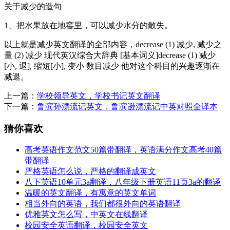
关于减少的造句
1、把水果放在地窖里，可以减少水分的散失。
以上就是减少英文翻译的全部内容，decrease (1) 减少, 减少之
量 (2) 减少 现代英汉综合大辞典 [基本词义]decrease (1) 减少
[小, 退], 缩短[小], 变小 数目减少 他对这个科目的兴趣逐渐在
减退。
上一篇：
学校领导英文，学校书记英文翻译
下一篇：
鲁滨孙漂流记英文，鲁滨逊漂流记中英对照全译本
猜你喜欢
高考英语作文范文50篇带翻译，英语满分作文高考40篇
带翻译
严格英语怎么说，严格的翻译成英文
八下英语10单元3a翻译，八年级下册英语11页3a的翻译
温暖的英文翻译，有寓意的英文单词
相当外向的英语，我们都很外向的英语翻译
优雅英文怎么写，中英文在线翻译
校园安全英语翻译，校园安全英文