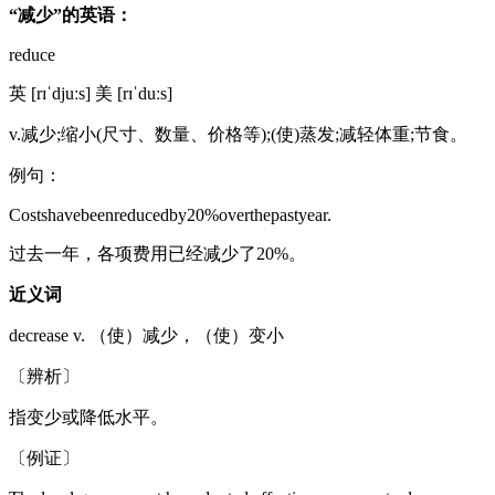
“减少”的英语：
reduce
英 [rɪˈdjuːs] 美 [rɪˈduːs]
v.减少;缩小(尺寸、数量、价格等);(使)蒸发;减轻体重;节食。
例句：
Costshavebeenreducedby20%overthepastyear.
过去一年，各项费用已经减少了20%。
近义词
decrease v. （使）减少，（使）变小
〔辨析〕
指变少或降低水平。
〔例证〕