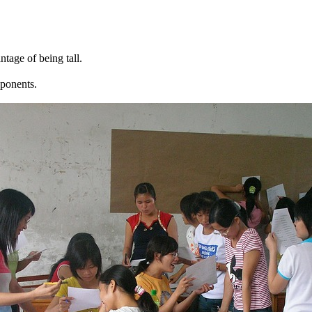
e of being tall.
onents.