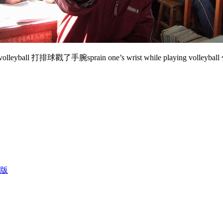
打排球戳了手腕sprain one’s wrist while playing volleyball 
版