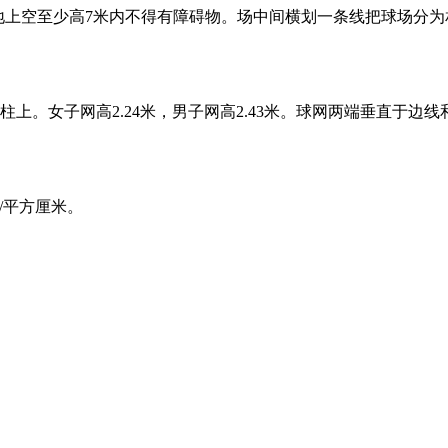
场地上空至少高7米内不得有障碍物。场中间横划一条线把球场分为相
圆柱上。女子网高2.24米，男子网高2.43米。球网两端垂直于
千克/平方厘米。