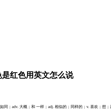
色是红色用英文怎么说
]prep. 像；conj. 如同；adv. 大概；和 一样；adj. 相似的；同