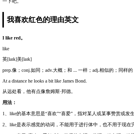
一下吧。
我喜欢红色的理由英文
I like red。
like
英[laɪk]美[laɪk]
prep.像；conj.如同；adv.大概；和 ... 一样；adj.相似的
At a distance he looks a bit like James Bond.
从远处看，他有点像詹姆斯·邦德。
用法：
1、like的基本意思是“喜欢”“喜爱”，指对某人或某事赞
2、like是表示感觉的动词，不能用于进行体中，也不用于现