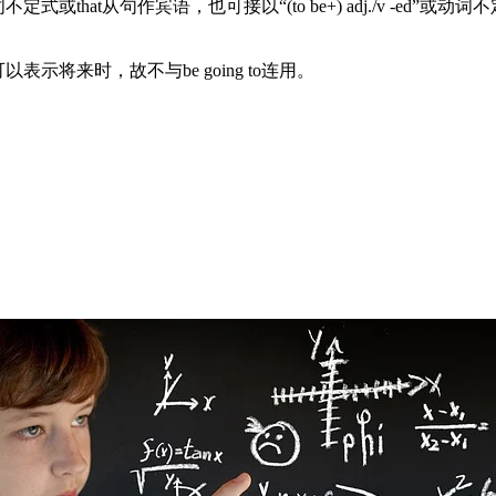
或that从句作宾语，也可接以“(to be+) adj./v -ed”
示将来时，故不与be going to连用。