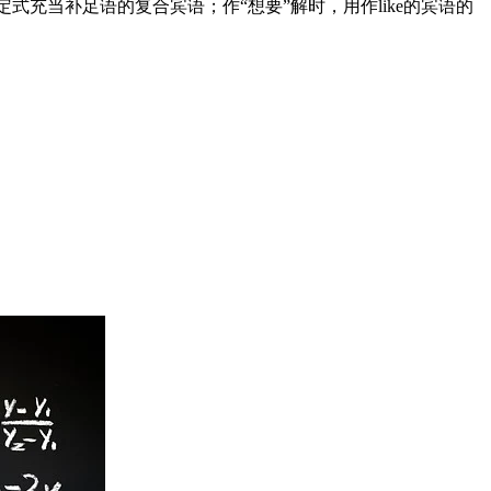
或动词不定式充当补足语的复合宾语；作“想要”解时，用作like的宾语的