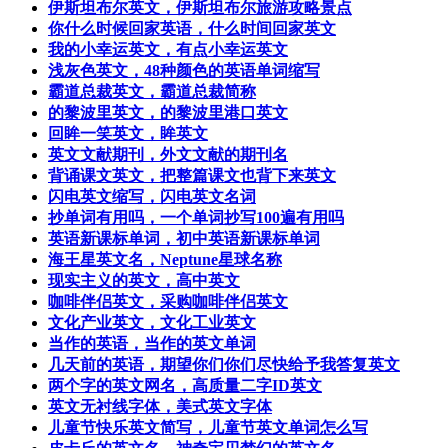
伊斯坦布尔英文，伊斯坦布尔旅游攻略景点
你什么时候回家英语，什么时间回家英文
我的小幸运英文，有点小幸运英文
浅灰色英文，48种颜色的英语单词缩写
霸道总裁英文，霸道总裁简称
的黎波里英文，的黎波里港口英文
回眸一笑英文，眸英文
英文文献期刊，外文文献的期刊名
背诵课文英文，把整篇课文也背下来英文
闪电英文缩写，闪电英文名词
抄单词有用吗，一个单词抄写100遍有用吗
英语新课标单词，初中英语新课标单词
海王星英文名，Neptune星球名称
现实主义的英文，高中英文
咖啡伴侣英文，采购咖啡伴侣英文
文化产业英文，文化工业英文
当作的英语，当作的英文单词
几天前的英语，期望你们你们尽快给予我答复英文
两个字的英文网名，高质量二字ID英文
英文无衬线字体，美式英文字体
儿童节快乐英文简写，儿童节英文单词怎么写