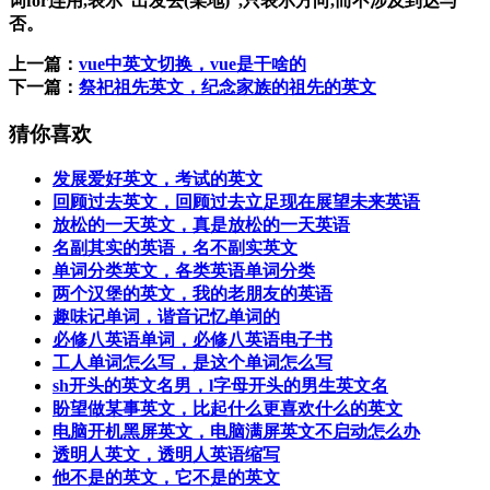
词for连用,表示“出发去(某地)”,只表示方向,而不涉及到达与
否。
上一篇：
vue中英文切换，vue是干啥的
下一篇：
祭祀祖先英文，纪念家族的祖先的英文
猜你喜欢
发展爱好英文，考试的英文
回顾过去英文，回顾过去立足现在展望未来英语
放松的一天英文，真是放松的一天英语
名副其实的英语，名不副实英文
单词分类英文，各类英语单词分类
两个汉堡的英文，我的老朋友的英语
趣味记单词，谐音记忆单词的
必修八英语单词，必修八英语电子书
工人单词怎么写，是这个单词怎么写
sh开头的英文名男，l字母开头的男生英文名
盼望做某事英文，比起什么更喜欢什么的英文
电脑开机黑屏英文，电脑满屏英文不启动怎么办
透明人英文，透明人英语缩写
他不是的英文，它不是的英文