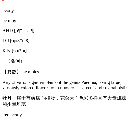
peony
pe.o.ny
AHD:[p¶“…-n¶]
D.J.[6pi8*ni8]
K.K.[6pi*ni]
n.（名词）
【复数】 pe.o.nies
Any of various garden plants of the genus Paeonia,having large,
variously colored flowers with numerous stamens and several pistils.
牡丹：属于芍药属 的植物，花朵大而色彩多样且有大量雄蕊
和少量雌蕊
tree peony
n.