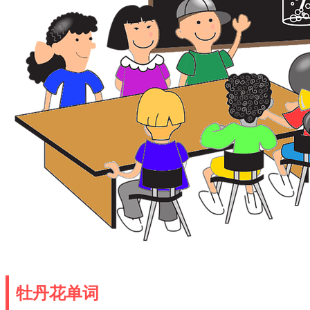
牡丹花单词