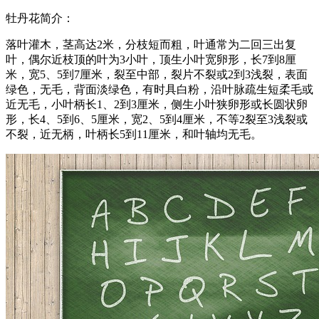
牡丹花简介：
落叶灌木，茎高达2米，分枝短而粗，叶通常为二回三出复
叶，偶尔近枝顶的叶为3小叶，顶生小叶宽卵形，长7到8厘
米，宽5、5到7厘米，裂至中部，裂片不裂或2到3浅裂，表面
绿色，无毛，背面淡绿色，有时具白粉，沿叶脉疏生短柔毛或
近无毛，小叶柄长1、2到3厘米，侧生小叶狭卵形或长圆状卵
形，长4、5到6、5厘米，宽2、5到4厘米，不等2裂至3浅裂或
不裂，近无柄，叶柄长5到11厘米，和叶轴均无毛。