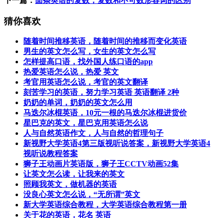
下一篇：
面条英语的复数，复数和不可数形容词的区别
猜你喜欢
随着时间推移英语，随着时间的推移而变化英语
男生的英文怎么写，女生的英文怎么写
怎样提高口语，找外国人练口语的app
热爱英语怎么说，热爱 英文
考官用英语怎么说，考官的英文翻译
刻苦学习的英语，努力学习英语 英语翻译 2种
奶奶的单词，奶奶的英文怎么用
马迭尔冰棍英语，10元一根的马迭尔冰棍进货价
星巴克的英文，星巴克用英语怎么说
人与自然英语作文，人与自然的哲理句子
新视野大学英语4第三版视听说答案，新视野大学英语4
视听说教程答案
狮子王动画片英语版，狮子王CCTV动画52集
让英文怎么读，让我来的英文
照顾我英文，做机器的英语
没良心英文怎么说，“无所谓”英文
新大学英语综合教程，大学英语综合教程第一册
关于花的英语，花名 英语