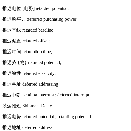
推迟电位 [电势] retarded potential;
推迟购买力 deferred purchasing power;
推迟基线 retarded baseline;
推迟偏置 retarded offset;
推迟时间 retardation time;
推迟势 {物} retarded potential;
推迟弹性 retarded elasticity;
推迟寻址 deferred addressing
推迟中断 pending interrupt ; deferred interrupt
装运推迟 Shipment Delay
推迟电势 retarded potential ; retarding potential
推迟地址 deferred address