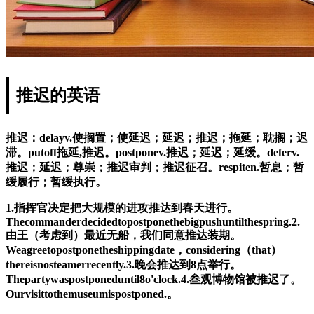
推迟的英语
推迟：delayv.使搁置；使延迟；延迟；推迟；拖延；耽搁；迟
滞。putoff拖延,推迟。postponev.推迟；延迟；延缓。deferv.
推迟；延迟；尊崇；推迟审判；推迟征召。respiten.暂息；暂
缓履行；暂缓执行。
1.指挥官决定把大规模的进攻推达到春天进行。
Thecommanderdecidedtopostponethebigpushuntilthespring.2.
由王（考虑到）最近无船，我们同意推达装期。
Weagreetopostponetheshippingdate，considering（that）
thereisnosteamerrecently.3.晚会推达到8点举行。
Thepartywaspostponeduntil8o'clock.4.叁观博物馆被推迟了。
Ourvisittothemuseumispostponed.。