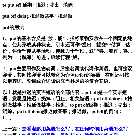
to put off 延期 ; 推迟 ; 驶出 ; 消除
put off doing 推迟做某事 ; 推迟做
put的用法
1、put的基本含义是“放，搁”，指将某物安放在一个固定的地
点，使其形成某种状态。引申还可作“提出，提交”“估算，估
价，评价”“使从事活动，使致力于”“推，送”“将…看作，将…
列为”“（航海）前进，继续行程”解。
2、put主要用作及物动词，后接名词或代词作宾语。也可接双
宾语，其间接宾语可以转化为介词to/for的宾语。有时还可接
以形容词、副词或介词短语充当补足语的复合宾语。
以上就是推迟的英语短语的全部内容，put off是一个英语短
语，意思是推迟；扔掉；阻止。相关短语：put off doing sth推
迟做某事；推延做某事；推迟。to put off延期；推迟；驶出；
消除。put off doing推迟做某事；推迟做。putoff的例句：
1、。
上一篇：
去看电影用英语怎么写，在任何时候用英语怎么写