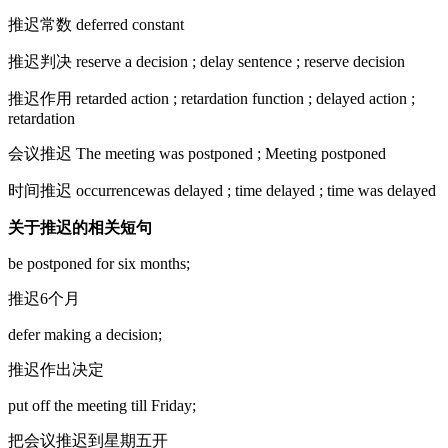
推迟常数 deferred constant
推迟判决 reserve a decision ; delay sentence ; reserve decision
推迟作用 retarded action ; retardation function ; delayed action ;
retardation
会议推迟 The meeting was postponed ; Meeting postponed
时间推迟 occurrencewas delayed ; time delayed ; time was delayed
关于推迟的相关短句
be postponed for six months;
推迟6个月
defer making a decision;
推迟作出决定
put off the meeting till Friday;
把会议推迟到星期五开