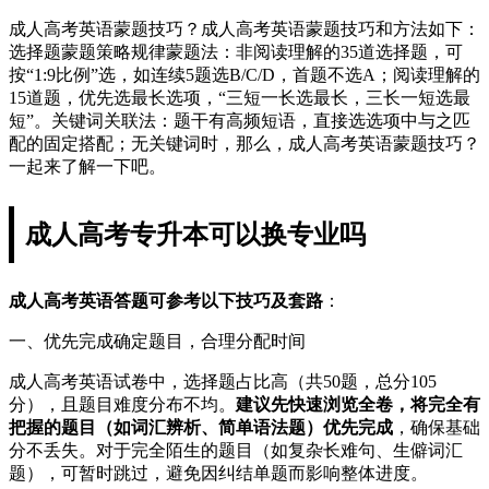
成人高考英语蒙题技巧？成人高考英语蒙题技巧和方法如下：
选择题蒙题策略规律蒙题法：非阅读理解的35道选择题，可
按“1:9比例”选，如连续5题选B/C/D，首题不选A；阅读理解的
15道题，优先选最长选项，“三短一长选最长，三长一短选最
短”。关键词关联法：题干有高频短语，直接选选项中与之匹
配的固定搭配；无关键词时，那么，成人高考英语蒙题技巧？
一起来了解一下吧。
成人高考专升本可以换专业吗
成人高考英语答题可参考以下技巧及套路
：
一、优先完成确定题目，合理分配时间
成人高考英语试卷中，选择题占比高（共50题，总分105
分），且题目难度分布不均。
建议先快速浏览全卷，将完全有
把握的题目（如词汇辨析、简单语法题）优先完成
，确保基础
分不丢失。对于完全陌生的题目（如复杂长难句、生僻词汇
题），可暂时跳过，避免因纠结单题而影响整体进度。