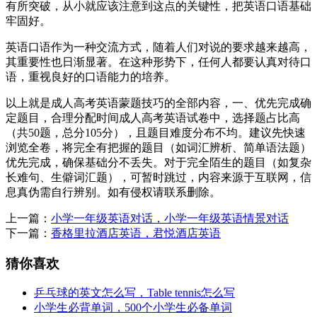
有所突破，从小就应该注意到这点的关键性，把英语口语基础
牢固好。
英语口语作为一种交流方式，随着人们对说的要求越来越高，
其重要性也日渐显著。在这种形势下，任何人都要认真对待口
语，重视良好的口语能力的培养。
以上就是成人高考英语蒙题技巧的全部内容，一、优先完成确
定题目，合理分配时间成人高考英语试卷中，选择题占比高
（共50题，总分105分），且题目难度分布不均。建议先快速
浏览全卷，将完全有把握的题目（如词汇辨析、简单语法题）
优先完成，确保基础分不丢失。对于完全陌生的题目（如复杂
长难句、生僻词汇题），可暂时跳过，内容来源于互联网，信
息真伪需自行辨别。如有侵权请联系删除。
上一篇：
小学一年级英语对话，小学一年级英语情景对话
下一篇：
香格里拉酒店英语，君悦酒店英语
猜你喜欢
乒乓球的英文怎么写，Table tennis怎么写
小学生必背单词，500个小学生必备单词