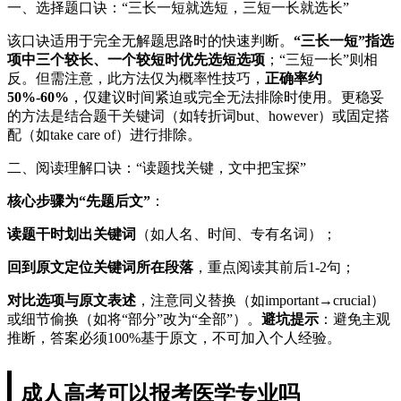
一、选择题口诀：“三长一短就选短，三短一长就选长”
该口诀适用于完全无解题思路时的快速判断。
“三长一短”指选
项中三个较长、一个较短时优先选短选项
；“三短一长”则相
反。但需注意，此方法仅为概率性技巧，
正确率约
50%-60%
，仅建议时间紧迫或完全无法排除时使用。更稳妥
的方法是结合题干关键词（如转折词but、however）或固定搭
配（如take care of）进行排除。
二、阅读理解口诀：“读题找关键，文中把宝探”
核心步骤为“先题后文”
：
读题干时划出关键词
（如人名、时间、专有名词）；
回到原文定位关键词所在段落
，重点阅读其前后1-2句；
对比选项与原文表述
，注意同义替换（如important→crucial）
或细节偷换（如将“部分”改为“全部”）。
避坑提示
：避免主观
推断，答案必须100%基于原文，不可加入个人经验。
成人高考可以报考医学专业吗