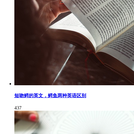
短吻鳄的英文，鳄鱼两种英语区别
437