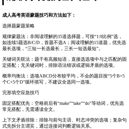
成人高考英语蒙题技巧和方法如下：
选择题蒙题策略
规律蒙题法：非阅读理解的35道选择题，可按“1:9比例”选，
如连续5题选B/C/D，首题不选A；阅读理解的15道题，优先选
最长选项，“三短一长选最长，三长一短选最短”。
关键词关联法：题干有高频短语，直接选选项中与之匹配的固
定搭配；无关键词时，排除语法错误或逻辑矛盾的选项。
概率均衡法：选项ABCD分布较平均，不会的题目按“5个B+5
个C+5个D”循环填写，不建议全选同一选项。
完形填空应急技巧
固定搭配优先：空格前后有“make”“take”“do”等动词，优先选
常见搭配，无需通读全文。
上下文矛盾排除：排除与前句主语、时态冲突的选项；复杂句
式先拆分主谓宾，通过连接词判断逻辑关系。