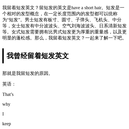
我留着短发英文？留短发的英文是have a short hair。短发是一
个相对的发型概念，在一定长度范围内的发型都可以统称
为“短发”。男士短发有板寸、圆寸、子弹头、飞机头、中分
等，女士短发有中分波波头、空气刘海波波头、日系清新短发
等。女式短发需要拥有比男式短发更为厚重的重量感，以及更
明显的蓬松感。那么，我留着短发英文？一起来了解一下吧。
我曾经留着短发英文
那就是我留短发的原因。
英语：
That’s
why
I
keep