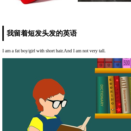
我留着短发头发的英语
I am a fat boy/girl with short hair.And I am not very tall.