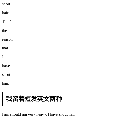
short
hair.
That’s
the
reason
that
I
have
short
hair.
我留着短发英文两种
l am shout.l am very heavy. l have shout hair