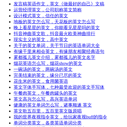
发言稿英语作文，英文《做最好的自己》文稿
运营经理英文，公司职称英文简称
设计模式英文，信任的英文
地板的英文怎么写，天花板的英文怎么写
晚上看星星的英文，你能看见星星吗的英文
抖音神曲英文歌，抖音最火欧美神曲排行
现实主义的英文，高中英文
关于的英文单词，关于节日的英语单词大全
有缘千里来相会英文，有缘朋友相聚经典语句
雾都孤儿英文介绍，雾都孤儿的英文名字
烟花英语怎么写，烟花show的英文
一碗汤的英文，两碗汤的英文
完美结束的英文，缘分已尽的英文
花生米的英文，食用菌英语
英文字体手写体，七种最受欢迎的英文手写体
午餐肉英文，午餐肉罐头的英文
英文高兴怎么写，高兴英语单词
健康的英文单词怎么写，诸事顺遂 英文
英文歌五百里，五百里英文版原唱
我的世界夜视指令英文，给玩家夜视buff的指令
单词分类英文，各类英语单词分类