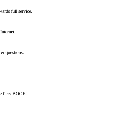
rds full service.
Internet.
er questions.
the fiery BOOK!