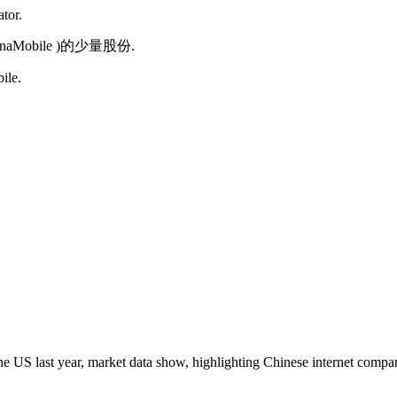
tor.
Mobile )的少量股份.
ile.
he US last year, market data show, highlighting Chinese internet compan