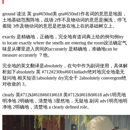
ground 读法 英 gra#650nd美 ɡra#650nd1作名词的意思是地面，
土地基础范围阵地，战场 2作不及物动词的意思是搁浅，停飞
着陆 3作及物动词的意思是把放在地上在的基础树立上。
exactly 是精确地，正确地，完全地有道词典上给的例句例try
to locate exactly where the smells are entering the room设法确定气
味是从哪里进入房间的accurately 是精确地，准确地can he
measure accurately ？他。
完全地的英文翻译是absolutely，在句中作为副词使用，具体解
析如下absolutely 英 #712#230bs#601lutliadv绝对地完全地毫无
疑问地 相关短语1absolutely dry完全干 2absolutely convergent绝
对收敛的 3。
clearly 英#712kl#618#601l#618 美#712kl#618rl#618 adv1明亮地
明净地 2明确地，清楚地 3显然地，无疑地 副词 adv1明亮地明
净地 2明确地，清楚地 a clearly defined role。