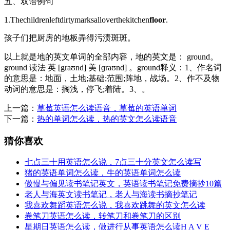
五、双语例句
1.Thechildrenleftdirtymarksalloverthekitchen
floor
.
孩子们把厨房的地板弄得污渍斑斑。
以上就是地的英文单词的全部内容，地的英文是： ground。
ground 读法 英 [graʊnd] 美 [ɡraʊnd] 。ground释义：1、作名词
的意思是：地面，土地;基础;范围;阵地，战场。2、作不及物
动词的意思是：搁浅，停飞;着陆。3、。
上一篇：
草莓英语怎么读语音，草莓的英语单词
下一篇：
热的单词怎么读，热的英文怎么读语音
猜你喜欢
七点三十用英语怎么说，7点三十分英文怎么读写
猪的英语单词怎么读，牛的英语单词怎么读
傲慢与偏见读书笔记英文，英语读书笔记免费摘抄10篇
老人与海英文读书笔记，老人与海读书摘抄笔记
我喜欢舞蹈英语怎么说，我喜欢跳舞的英文怎么读
卷笔刀英语怎么读，转笔刀和卷笔刀的区别
星期日英语怎么读，做进行从事英语怎么读H A V E