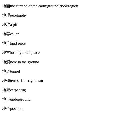
地面the surface of the earth;ground;floor;region
地理geography
地坑a pit
地窖cellar
地价land price
地方locality;local;place
地洞hole in the ground
地道tunnel
地磁terrestrial magnetism
地毯carpet;rug
地下underground
地位position