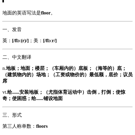
地面的英语写法是
floor
。
一、发音
英：
[/flɔː(r)/]
；美：
[/flɔːr/]
二、中文翻译
n.
地板；地面；楼层；（车厢内的）底板；（海等的）底；
（建筑物内的）场地；（工资或物价的）最低额，底价；议员
席
vt.
给......安装地板；（尤指体育运动中）击倒，打倒；使惊
奇；使困惑；给......铺设地面
三、形式
第三人称单数：
floors