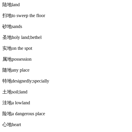
陆地land
扫地to sweep the floor
砂地sands
圣地holy land;bethel
实地on the spot
属地possession
随地any place
特地designedly;specially
土地soil;land
洼地a lowland
险地a dangerous place
心地heart