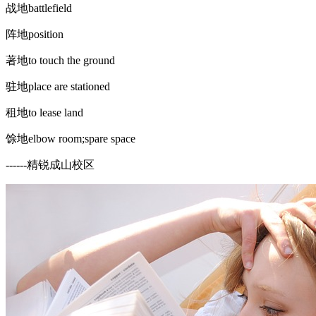
战地battlefield
阵地position
著地to touch the ground
驻地place are stationed
租地to lease land
馀地elbow room;spare space
------精锐成山校区