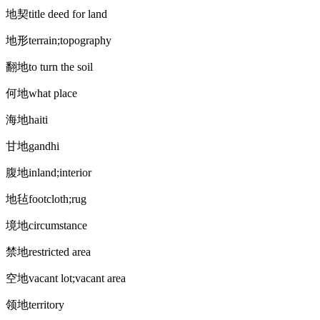
地契title deed for land
地形terrain;topography
翻地to turn the soil
何地what place
海地haiti
甘地gandhi
腹地inland;interior
地毡footcloth;rug
境地circumstance
禁地restricted area
空地vacant lot;vacant area
领地territory