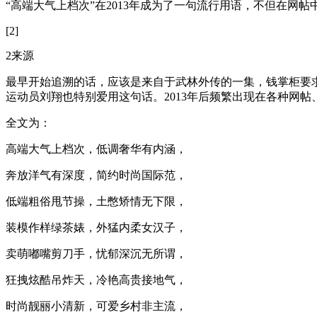
“高端大气上档次”在2013年成为了一句流行用语，不但在网帖
[2]
2来源
最早开始追溯的话，应该是来自于武林外传的一集，钱掌柜要
运动员刘翔也特别爱用这句话。2013年后频繁出现在各种网帖
全文为：
高端大气上档次，低调奢华有内涵，
奔放洋气有深度，简约时尚国际范，
低端粗俗甩节操，土憋矫情无下限，
装模作样绿茶婊，外猛内柔女汉子，
卖萌嘟嘴剪刀手，忧郁深沉无所谓，
狂拽炫酷吊炸天，冷艳高贵接地气，
时尚靓丽小清新，可爱乡村非主流，