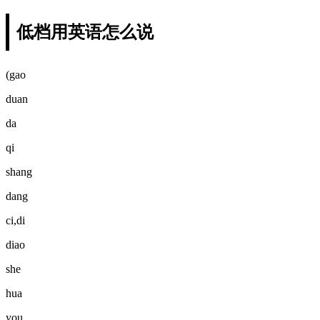
低档用英语怎么说
(gao
duan
da
qi
shang
dang
ci,di
diao
she
hua
you