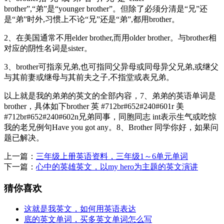
brother”,“弟”是“younger brother”。但除了必须分清是“兄”还
是“弟”时外,习惯上不论“兄”还是“弟”,都用brother。
2、在美国通常不用elder brother,而用older brother。与brother相
对应的阴性名词是sister。
3、brother可指亲兄弟,也可指同父异母或同母异父兄弟,或继父
与其前妻或继母与其前夫之子,不指堂或表兄弟。
以上就是我的弟弟的英文的全部内容，7、弟弟的英语单词是
brother，具体如下brother 英 #712br#652#240#601r 美
#712br#652#240#602n兄弟同事，同胞同志 int表示生气或吃惊
我的老兄例句Have you got any。8、Brother 同学你好，如果问
题已解决。
上一篇：
三年级上册英语资料，三年级1～6单元单词
下一篇：
心中的英雄英文，以my hero为主题的英文演讲
猜你喜欢
这就是我英文，如何用英语表达
底的英文单词，买多英文单词怎么写