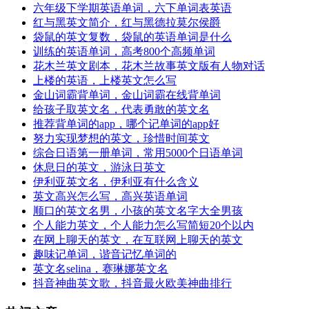
六年级下学期英语单词，六下单词表英语
红与黑英文简介，红与黑德拉莫尔侯爵
袋鼠的英文复数，袋鼠的英语单词是什么
训练的英语单词，高考800个高频单词
花木兰英文剧本，花木兰故事英文版有人物对话
上楼的英语，上楼英文怎么写
金山词霸背单词，金山词霸在线背单词
给孩子取英文名，代表勇敢的英文名
推荐背单词的app，哪个记单词的app好
努力实现梦想的英文，珍惜时间英文
综合日语第一册单词，常用5000个日语单词
休息日的英文，游泳日英文
伊利亚英文名，伊利亚有什么含义
英文高兴怎么写，高兴英语单词
顺口的英文名男，小孩的英文名字大全男孩
个人能力英文，个人能力怎么写简短20个以内
在网上聊天的英文，在互联网上聊天的英文
趣味记单词，谐音记忆单词的
英文名selina，赛琳娜英文名
抖音神曲英文歌，抖音最火欧美神曲排行