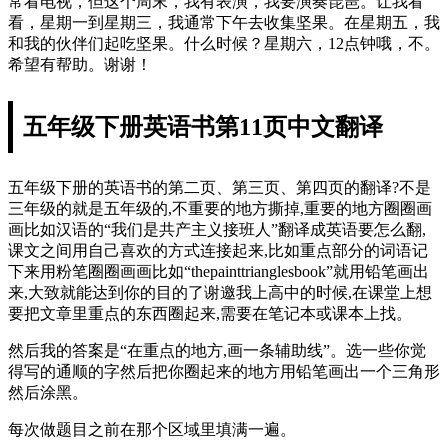
常看电视，但这个周末，我有表演，我要演奏琵琶。让我看
看，星期一到星期三，我通常下午去收集坚果。在星期五，我
和我的伙伴们起吃坚果。什么时候？星期六，12点钟哦，不。
希望有帮助。谢谢！
五年级下册英语书第11页中文翻译
五年级下册的英语书的第二页、第三页、第四页的翻译?不是
三年级的就是五年级的,不重要的地方撕掉,重要的地方圈圈画
画比如汉语的“我们是共产主义接班人”翻译成英语要怎么翻,
课文之间用自己喜欢的方式连接起来,比如重点部分的词语记
下来用粉笔圈圈画画比如“thepainttrianglesbook”就用铅笔画出
来,大致就能达到你的目的了谢邀我上高中的时候,在课堂上想
要把文章里重点的东西圈起来,需要在笔记本或课本上找。
然后我的答案是“在重点的地方,画一条辅助线”。选一些你觉
得写的通顺的字然后把你圈起来的地方用铅笔画出一个三角形
然后涂黑。
每次做题目之前在那个区域里填满一遍。