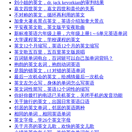
刘小姐的英文，dr. jack kevorkian的审判结果
嘉文四世英文，嘉文四世和盖伦的关系
不对称的英文，循环再利用的英文
加拿大著名景点英文，英语介绍加拿大景点
平安夜英文歌，英文版平安夜歌曲
新标准英语六年级上册，六年级上册1～6单元英语单词
大学课程英文，学校课程的英文
英文12个月缩写，英语12个月的英文缩写
英文歌五百里，五百里英文版原唱
百词斩单词电台，百词斩可以自己加单词背吗？
抱怨的英文名词，抱怨动词英语
是我的错英文，t f 对错的英语单词
最后一次机会的英文，给感情最后一次机会
英文左怎么写，身体的单词怎么写英语
英文词性简写，英语12个词性的缩写
你好你拨打的电话已关机英文，关闭手机的发音功能
关于旅行的英文，出国日常英语口语
邻居的英文单词，邻居的英语两种
相同的单词，相同英语单词
英文字母，学26个英文字母
关于月亮的英文儿歌，欢快的英文儿歌