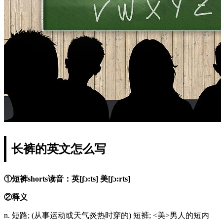
长裤的英文怎么写
①短裤shorts读音：英[ʃɔ:ts] 美[ʃɔ:rts]
②释义
n. 短路; (从事运动或天气炎热时穿的) 短裤; <美>男人的短内