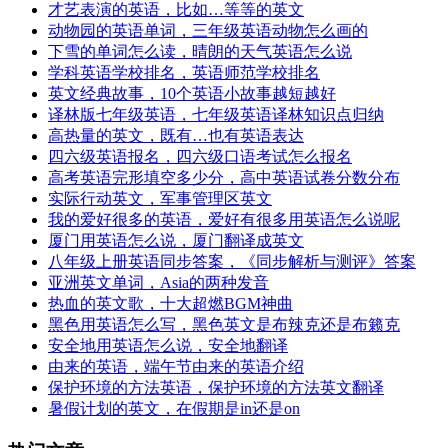
才艺表演的英语，比如…等等的英文
动物园的英语单词，三年级英语动物怎么画的
下雪的单词怎么读，晴朗的天气英语怎么说
学科英语学校排名，英语师范学校排名
英文经典故事，10个英语小故事越短越好
译林版七年级英语，七年级英语译林知识点归纳
高热量的英文，既有…也有英语表达
四六级英语报名，四六级口语考试怎么报名
高考英语完形填空多少分，高中英语试卷分数分布
实际行动英文，军事管理区英文
我的爱好很多的英语，爱好有很多用英语怎么说呢
厦门用英语怎么说，厦门翻译成英文
八年级上册英语同步答案，《同步解析与测评》答案
亚洲英文单词，Asia的两种发音
热血的英文歌，十大超燃BGM神曲
黑色用英语怎么写，黑色英文是布辣克还是布籁克
安全地用英语怎么说，安全地翻译
由来的英语，端午节由来的英语介绍
保护环境的方法英语，保护环境的方法英文翻译
暑假计划的英文，在假期是in还是on