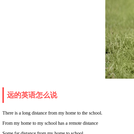
远的英语怎么说
There is a long distance from my home to the school.
From my home to my school has a remote distance
Some far distance from my home to school