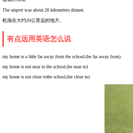
The airport was about 20 kilometres distant.
机场在大约20公里远的地方。
有点远用英语怎么说
my home is a little far away from the school.(be far away from)
my home is not near to the school.(be near to)
my home is not close tothe school.(be close to)