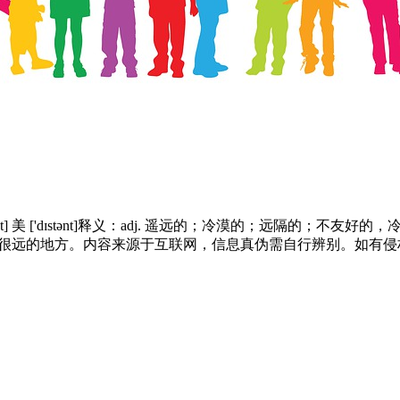
 美 ['dɪstənt]释义：adj. 遥远的；冷漠的；远隔的；不友好的，冷淡的 例句：
land. 拉里被放逐到一个很远的地方。内容来源于互联网，信息真伪需自行辨别。