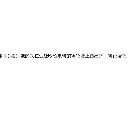
 thatofherchildren. 从比格，你可以看到她的头在远处欧楂果树的篱笆墙上露出来，篱笆墙把