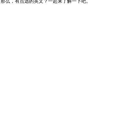
五：我家离那儿有点远，那么，有点远的英文？一起来了解一下吧。