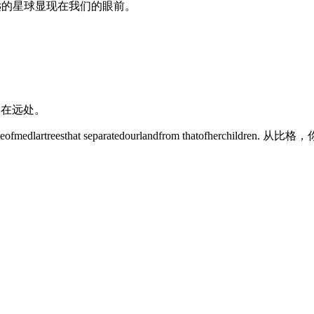
. 望远镜把许多遥远的星球显现在我们的眼前。
噪音消逝在远处。
 abovethehedgeofmedlartreesthat separatedourlandfrom