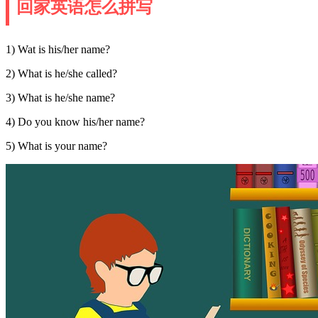
回家英语怎么拼写
1) Wat is his/her name?
2) What is he/she called?
3) What is he/she name?
4) Do you know his/her name?
5) What is your name?