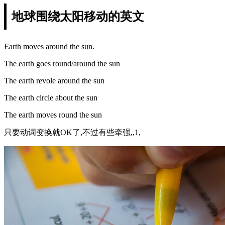
地球围绕太阳移动的英文
Earth moves around the sun.
The earth goes round/around the sun
The earth revole around the sun
The earth circle about the sun
The earth moves round the sun
只要动词变换就OK了,不过有些牵强,,1,