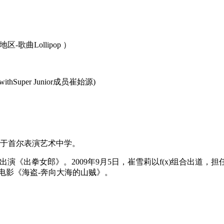
-歌曲Lollipop ）
）
uper Junior成员崔始源)
业于首尔表演艺术中学。
演《出拳女郎》。2009年9月5日，崔雪莉以f(x)组合出道，担任
电影《海盗-奔向大海的山贼》。