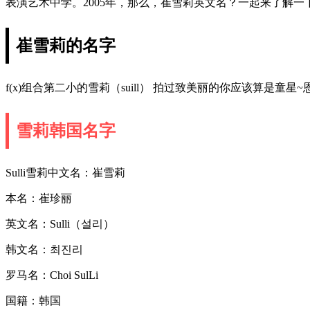
表演艺术中学。2005年，那么，崔雪莉英文名？一起来了解一
崔雪莉的名字
f(x)组合第二小的雪莉（suill） 拍过致美丽的你应该算是童星~恩~~
雪莉韩国名字
Sulli雪莉中文名：崔雪莉
本名：崔珍丽
英文名：Sulli（설리）
韩文名：최진리
罗马名：Choi SulLi
国籍：韩国