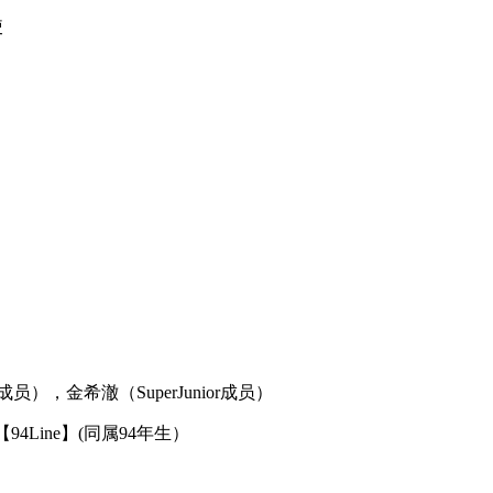
使
员），金希澈（SuperJunior成员）
4Line】(同属94年生）