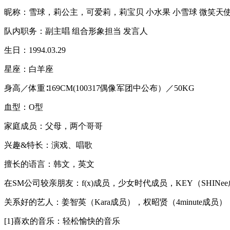
昵称：雪球，莉公主，可爱莉，莉宝贝 小水果 小雪球 微笑天
队内职务：副主唱 组合形象担当 发言人
生日：1994.03.29
星座：白羊座
身高／体重∶169CM(100317偶像军团中公布）／50KG
血型：O型
家庭成员：父母，两个哥哥
兴趣&特长：演戏、唱歌
擅长的语言：韩文，英文
在SM公司较亲朋友：f(x)成员，少女时代成员，KEY（SHINee成
关系好的艺人：姜智英（Kara成员），权昭贤（4minute成员）【9
[1] 喜欢的音乐：轻松愉快的音乐