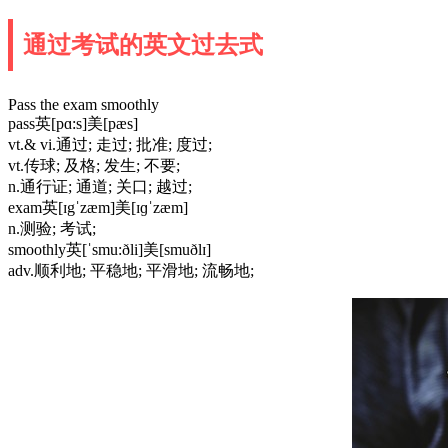
通过考试的英文过去式
Pass the exam smoothly
pass英[pɑ:s]美[pæs]
vt.& vi.通过; 走过; 批准; 度过;
vt.传球; 及格; 发生; 不要;
n.通行证; 通道; 关口; 越过;
exam英[ɪgˈzæm]美[ɪɡˈzæm]
n.测验; 考试;
smoothly英[ˈsmu:ðli]美[smuðlɪ]
adv.顺利地; 平稳地; 平滑地; 流畅地;