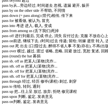
pass beyond 超过
pass by从...旁边经过; 时间逝去 忽视, 遗漏 避开, 躲开
pass by on the other side 不帮助, 不同情
pass down (= pass along) (世代)相传, 传下来
pass for 被看做, 被认为, 冒充
pass into 考进 进入, 载入, 变成
pass from among us (丢下我们)死掉
pass off 进行到最后, 完成 停止, 消失 应付过去; 克服 不放在心上, 
pass on前进, 继续下去, (时间)过去 传递; 留给; 转嫁 逝世 转入, 进
pass out 死 出去 [口]昏过去, 醉得不省人事 不复(存在), 不再(
pass over 横过, 越过, 渡过 省略, 忽略, 回避 放过, 宽恕 复述,
pass (round) the hat 募捐
pass sb. off as 把某人[某物]充作...
pass sth. off as 把某人[某物]充作...
pass sb. off for 把某人[某物]充作...
pass sth. off for 把某人[某物]充作...
pass through 经过, 经历 修毕(课程) 刺过, 刺穿
pass to 传给, 转到, 通到
pass up 把...往上呈 放过, 放弃; 拒绝 修完课程
pass upon 判断, 鉴定, 发表意见
pass on判断, 鉴定, 发表意见