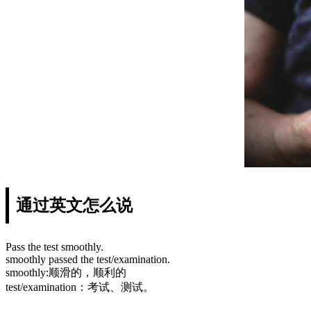
通过英文怎么说
Pass the test smoothly.
smoothly passed the test/examination.
smoothly:顺滑的，顺利的
test/examination：考试、测试。