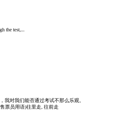
est,...
ass the exam.老实说，我对我们能否通过考试不那么乐观。
)(公共汽车售票员用语)往里走, 往前走