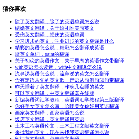
猜你喜欢
除了英文翻译，除了的英语单词怎么说
结婚英文翻译，关于婚礼唯美句英文
受伤英文翻译，损伤的英语单词
学习进步的英文，学业进步的英文翻译是什么
精彩的英语怎么说，精彩怎么翻译成英语
墙英文单词，paint的翻译
关于初恋的英语作文，关于早恋的英语作文带翻译
with英语怎么读音，with中文翻译怎么说
流鼻涕英语怎么说，流鼻涕的英文怎么翻译
含有定语从句的英文歌，定语从句例句50句带翻译
昨天睡着了英文翻译，昨晚几点睡的英文
可以英文翻译，中英文翻译器在线版
新编英语词汇学教程，英语词汇学教程第三版翻译
你好美女英文怎么写，哈喽美女你好用英语翻译
画家英文翻译，画家英语怎么说
饭店英文翻译，英文翻译用英语
土木工程英语论文，土木工程文献英文翻译
来找我的英文，现在来找我英语翻译怎么说
部门英文翻译，点击英文翻译