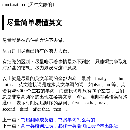
quiet-natured (天生文静的）
尽量简单易懂英文
尽量就是在条件的允许下去做。
尽力是用尽自己所有的努力去做。
有细微的区别：尽量暗示着事情是办不到的，只能竭力争取相
对好些的结果。尽力则没有这种意思。
以上就是尽量的英文单词的全部内容，最后：finally，last but
not least.英文连接词是连接英文单词的词，如also，and等。英
语有486,000个左右的单词，而连接词却只有70个左右，它们
总是非常高频率的出现在各类文章、对话、电邮等英语实际沟
通中。表示时间先后顺序的副词。first、lastly 、next、
second、third、after that、then、。
上一篇：
书房翻译成英语，书房单词怎么写的
下一篇：
高一英语词汇表，必修一英语词汇表译林出版社